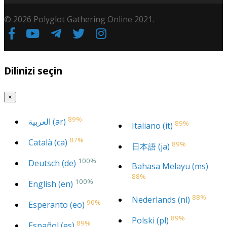
© 2026 Polyglot Gathering Online 2021.
Dilinizi seçin
×
89%
العربية (ar)
89%
Italiano (it)
87%
Català (ca)
89%
日本語 (ja)
100%
Deutsch (de)
Bahasa Melayu (ms)
88%
100%
English (en)
88%
Nederlands (nl)
90%
Esperanto (eo)
89%
Polski (pl)
89%
Español (es)