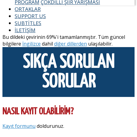
PROGRAM
ÇOKDILLI ŞIIR YARIŞMASI
ORTAKLAR
SUPPORT US
SUBTITLES
İLETIŞIM
Bu dildeki çevirinin 69%'i tamamlanmıştır. Tüm güncel
bilgilere
İngilizce
dahil
diğer dillerden
ulaşılabilir.
SIKÇA SORULAN
SORULAR
NASIL KAYIT OLABILIRIM?
Kayıt formunu
doldurunuz.