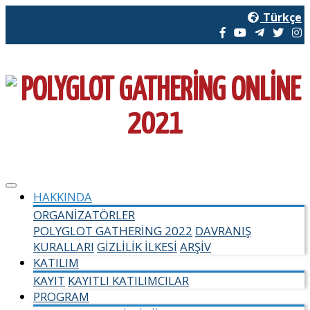
Türkçe
HAKKINDA
ORGANIZATÖRLER
SIKÇA SORULAN SORULAR
POLYGLOT GATHERING 2022
DAVRANIŞ
KURALLARI
GIZLILIK İLKESI
ARŞIV
KATILIM
KAYIT
KAYITLI KATILIMCILAR
PROGRAM