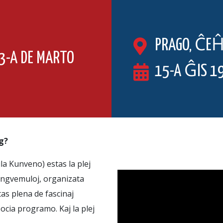
PRAGO, ĈEĤ
3-A DE MARTO
15-A ĜIS 1
ng?
la Kunveno) estas la plej
lingvemuloj, organizata
tas plena de fascinaj
socia programo. Kaj la plej