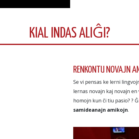
KIAL INDAS ALIĜI?
RENKONTU NOVAJN A
Se vi pensas ke lerni lingvo
lernas novajn kaj novajn en v
homojn kun ĉi tiu pasio? ? Ĝ
samideanajn amikojn
.