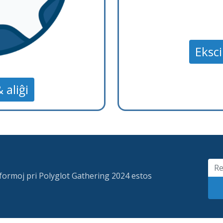
Ekscii
& aliĝi
 informoj pri Polyglot Gathering 2024 estos