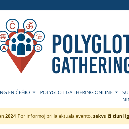
NG EN ĈEĤIO
POLYGLOT GATHERING ONLINE
SU
N
 en
2024
. Por informoj pri la aktuala evento,
sekvu ĉi tiun li