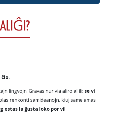
 ALIĜI?
 ĉio.
n lingvojn. Gravas nur via aliro al ili:
se vi
volas renkonti samideanojn, kiuj same amas
 estas la ĝusta loko por vi
!