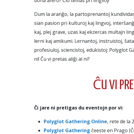
bona afero? Ĉio temas pri lingvoj!
Dum la aranĝo, la partoprenantoj kundivida
sian pasion pri kulturoj kaj lingvoj, interŝan
kaj, plej grave, uzas kaj ekzercas multajn ling
lerni kaj amikumi. Lernantoj, instruistoj, ŝa
profesiuloj, sciencistoj, edukistoj: Polyglot 
ni! Ĉu vi pretas aliĝi al ni?
ĈU VI PR
Ĉi jare ni pretigas du eventojn por vi:
Polyglot Gathering Online
, rete de la
Polyglot Gathering
ĉeeste en Prago (Ĉe