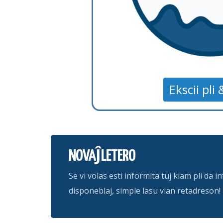
Ekscii pli 
NOVAĴLETERO
Se vi volas esti informita tuj kiam pli da
disponeblaj, simple lasu vian retadreson!