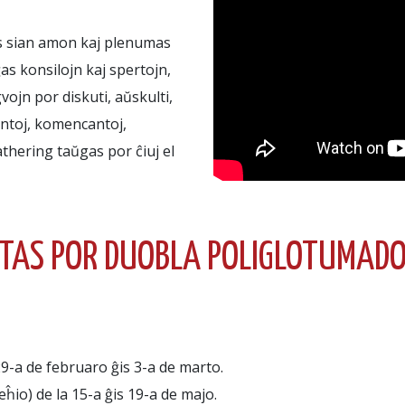
s sian amon kaj plenumas
ĝas konsilojn kaj spertojn,
vojn por diskuti, aŭskulti,
tantoj, komencantoj,
Gathering taŭgas por ĉiuj el
ETAS POR DUOBLA POLIGLOTUMADO
 29-a de februaro ĝis 3-a de marto.
ĥio) de la 15-a ĝis 19-a de majo.