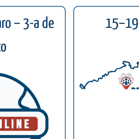
ro – 3-a de
15–19-
to