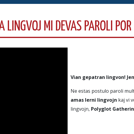
A LINGVOJ MI DEVAS PAROLI POR
Vian gepatran lingvon! Jen
Ne estas postulo paroli multaj
amas lerni lingvojn
kaj vi 
lingvojn,
Polyglot Gathering