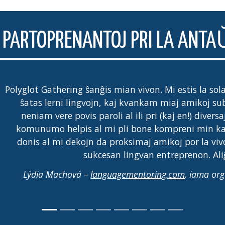
LA PARTOPRENANTOJ PRI LA ANTA
Polyglot Gathering ŝanĝis mian vivon. Mi estis la so
ŝatas lerni lingvojn, kaj kvankam miaj amikoj s
neniam vere povis paroli al ili pri (kaj en!) diversa
komunumo helpis al mi pli bone kompreni min ka
donis al mi dekojn da proksimaj amikoj por la vivo
sukcesan lingvan entreprenon. Aliĝ
Lýdia Machová –
languagementoring.com
, iama or