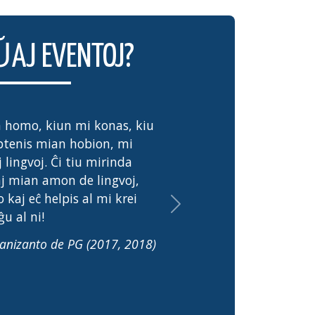
ŬAJ EVENTOJ?
la homo, kiun mi konas, kiu
ubtenis mian hobion, mi
j lingvoj. Ĉi tiu mirinda
j mian amon de lingvoj,
 kaj eĉ helpis al mi krei
Next
u al ni!
ganizanto de PG (2017, 2018)