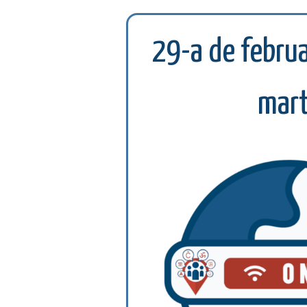
29-a de februa
mar