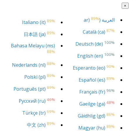
×
89%
العربية (ar)
89%
Italiano (it)
87%
Català (ca)
89%
日本語 (ja)
100%
Deutsch (de)
Bahasa Melayu (ms)
88%
100%
English (en)
88%
Nederlands (nl)
90%
Esperanto (eo)
89%
Polski (pl)
89%
Español (es)
89%
Português (pt)
96%
Français (fr)
46%
Русский (ru)
48%
Gaeilge (ga)
69%
Türkçe (tr)
86%
Gàidhlig (gd)
89%
中文 (zh)
89%
Magyar (hu)