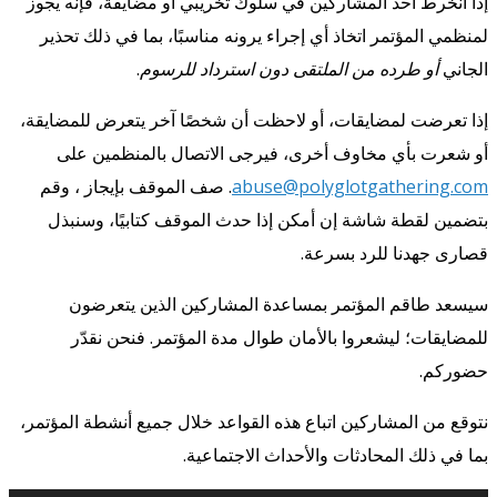
إذا انخرط أحد المشاركين في سلوك تخريبي أو مضايقة، فإنه يجوز
لمنظمي المؤتمر اتخاذ أي إجراء يرونه مناسبًا، بما في ذلك تحذير
الجاني
أو طرده من الملتقى دون استرداد للرسوم
.
إذا تعرضت لمضايقات، أو لاحظت أن شخصًا آخر يتعرض للمضايقة،
أو شعرت بأي مخاوف أخرى، فيرجى الاتصال بالمنظمين على
abuse@polyglotgathering.com
. صف الموقف بإيجاز ، وقم
بتضمين لقطة شاشة إن أمكن إذا حدث الموقف كتابيًا، وسنبذل
قصارى جهدنا للرد بسرعة.
سيسعد طاقم المؤتمر بمساعدة المشاركين الذين يتعرضون
للمضايقات؛ ليشعروا بالأمان طوال مدة المؤتمر. فنحن نقدّر
حضوركم.
نتوقع من المشاركين اتباع هذه القواعد خلال جميع أنشطة المؤتمر،
بما في ذلك المحادثات والأحداث الاجتماعية.