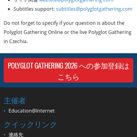
Subtitles support:
subtitles@polyglotgathering.com
Do not forget to specify if your question is about the
Polyglot Gathering Online or the live Polyglot Gathering
in Czechia.
POLYGLOT GATHERING 2026 への参加登録は
こちら
主催者
Education@Internet
クイックリンク
連絡先